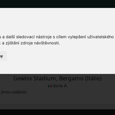
 vstupenky na fotbalový 
a další sledovací nástroje s cílem vylepšení uživatelskéh
a zjištění zdroje návštěvnosti.
na
by
po 18.12.2023 20:45
Gewiss Stadium, Bergamo (Itálie)
Serie A
jinou událost.