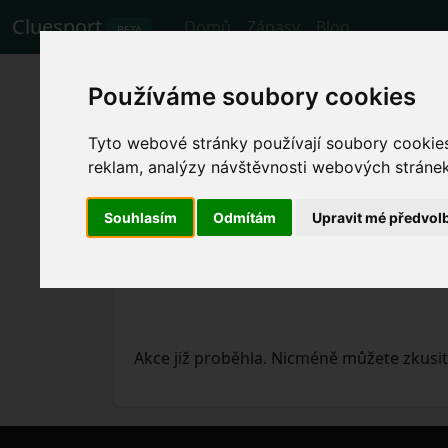
Cluesport
Domů
Zápasy
Blog
BETA
Nejlepší letenky a
Používáme soubory cookies
Salernitana.
Tyto webové stránky používají soubory cookies 
reklam, analýzy návštěvnosti webových stránek 
Zápasy
18.12.2023 Atalanta - Salernita
Souhlasím
Odmítám
Upravit mé předvol
Akce již proběhla. Nicméně můžete zkusit 