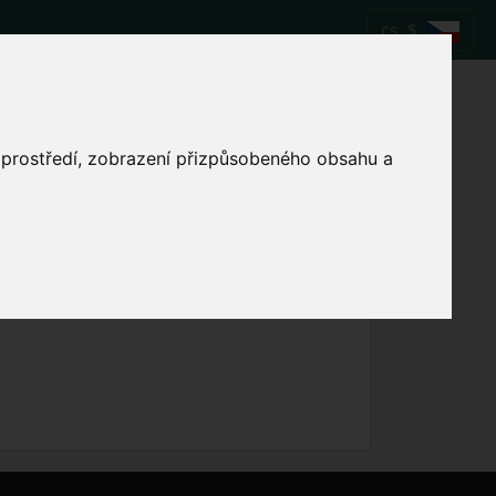
cs
$
zápas Atalanta vs.
o prostředí, zobrazení přizpůsobeného obsahu a
Zobrazit místní čas zápasu