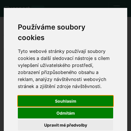
Cluesport
BETA
Nejlepší letenky a vstupenky na
Používáme soubory
fotbalový zápas Fiorentina vs.
cookies
Atalanta.
Tyto webové stránky používají soubory
Zápasy
17.9.2023 Fiorentina 3 - 2 Atalanta
cookies a další sledovací nástroje s cílem
vylepšení uživatelského prostředí,
Zobrazit místní čas zápasu
zobrazení přizpůsobeného obsahu a
reklam, analýzy návštěvnosti webových
ne 17.9.2023 čas bude určen
Stadio Artemio Franchi, Florence
stránek a zjištění zdroje návštěvnosti.
(Itálie)
Souhlasím
Serie A
Akce již proběhla. Nicméně můžete zkusit jinou
Odmítám
událost.
Upravit mé předvolby