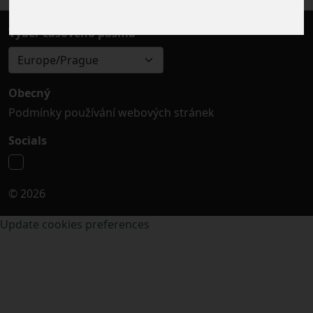
Výběr časového pásma
Europe/Prague
Obecný
Podmínky používání webových stránek
Socials
© 2026
Update cookies preferences