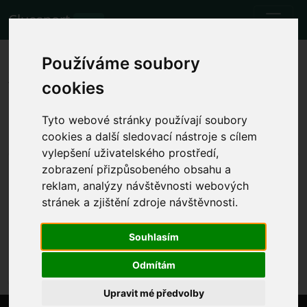
Cluesport
BETA
Nejlepší letenky a vstupenky na
Používáme soubory
fotbalový zápas Liverpool FC vs.
cookies
Everton.
Tyto webové stránky používají soubory
Zápasy
21.10.2023 Liverpool FC - Everton
cookies a další sledovací nástroje s cílem
vylepšení uživatelského prostředí,
Zobrazit místní čas zápasu
zobrazení přizpůsobeného obsahu a
reklam, analýzy návštěvnosti webových
so 21.10.2023 13:30
Anfield, Liverpool (Anglie)
stránek a zjištění zdroje návštěvnosti.
Premier League
Souhlasím
Akce již proběhla. Nicméně můžete zkusit jinou
událost.
Odmítám
Upravit mé předvolby