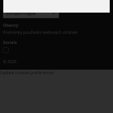
Výběr časového pásma
Europe/Prague
Obecný
Podmínky používání webových stránek
Socials
© 2026
Update cookies preferences