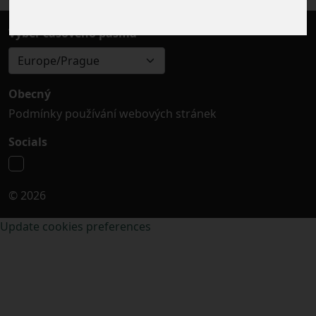
Výběr časového pásma
Europe/Prague
Obecný
Podmínky používání webových stránek
Socials
© 2026
Update cookies preferences