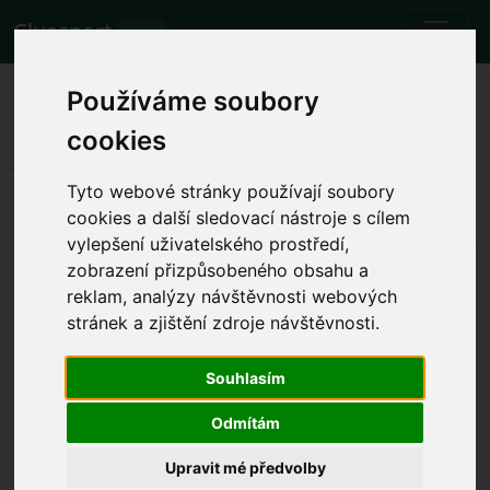
Cluesport
BETA
Nejlepší letenky a vstupenky na
Používáme soubory
fotbalový zápas Union Berlin
cookies
vs. FC Augsburg.
Tyto webové stránky používají soubory
Zápasy
25.11.2023 Union Berlin - FC Augsburg
cookies a další sledovací nástroje s cílem
vylepšení uživatelského prostředí,
Zobrazit místní čas zápasu
zobrazení přizpůsobeného obsahu a
reklam, analýzy návštěvnosti webových
so 25.11.2023 15:30
Stadion An der Alten Försterei, Berlín
stránek a zjištění zdroje návštěvnosti.
(Německo)
Souhlasím
Bundesliga
Akce již proběhla. Nicméně můžete zkusit jinou
Odmítám
událost.
Upravit mé předvolby