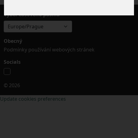
Výběr časového pásma
Europe/Prague
Obecný
Podmínky používání webových stránek
Socials
© 2026
Update cookies preferences