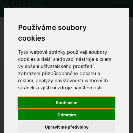
Cluesport
BETA
Nejlepší letenka na fotbalový
Používáme soubory
zápas {$a->domácí} vs. {$a-
cookies
>hosté}.
Tyto webové stránky používají soubory
Zápasy
26.11.2023 Rayo Vallecano - FC Barcelona
cookies a další sledovací nástroje s cílem
vylepšení uživatelského prostředí,
Zobrazit místní čas zápasu
zobrazení přizpůsobeného obsahu a
reklam, analýzy návštěvnosti webových
ne 26.11.2023 čas bude určen
Estadio de Vallecas, Madrid
stránek a zjištění zdroje návštěvnosti.
(Španělsko)
Souhlasím
La Liga
Akce již proběhla. Nicméně můžete zkusit jinou
Odmítám
událost.
Upravit mé předvolby