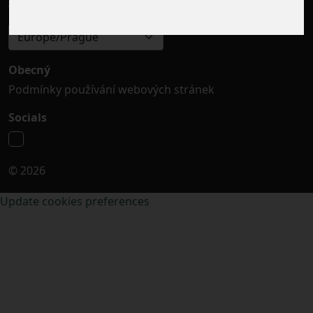
Výběr časového pásma
Europe/Prague
Obecný
Podmínky používání webových stránek
Socials
© 2026
Update cookies preferences