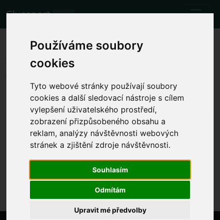
Cluesport
BETA
Nejlepší letenky a vstupenky na
Používáme soubory
fotbalový zápas Crystal Palace
cookies
vs. Tottenham.
Tyto webové stránky používají soubory
Zápasy
27.10.2023 Crystal Palace - Tottenham
cookies a další sledovací nástroje s cílem
vylepšení uživatelského prostředí,
Zobrazit místní čas zápasu
zobrazení přizpůsobeného obsahu a
reklam, analýzy návštěvnosti webových
pá 27.10.2023 21:00
Selhurst Park, Londýn (Anglie)
stránek a zjištění zdroje návštěvnosti.
Premier League
Souhlasím
Akce již proběhla. Nicméně můžete zkusit jinou
událost.
Odmítám
Upravit mé předvolby