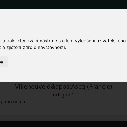
 vstupenky na fotbalový z
a další sledovací nástroje s cílem vylepšení uživatelskéh
a zjištění zdroje návštěvnosti.
by
ne 4.2.2024 čas bude určen
Villeneuve d&apos;Ascq (Francie)
Ligue 1
jinou událost.