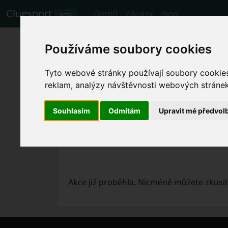
Cluesport
Domů
Zápasy
Blog
BETA
Nejlepší letenky a
Používáme soubory cookies
Clermont Foot.
Tyto webové stránky používají soubory cookies 
reklam, analýzy návštěvnosti webových stránek 
Zápasy
4.2.2024 Lille - Clermont Foot
Souhlasím
Odmítám
Upravit mé předvol
Akce již proběhla. Nicméně můžete zkusit 