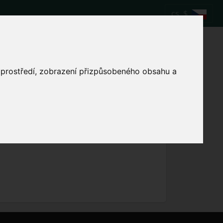
cs
$
ápas Lille vs.
o prostředí, zobrazení přizpůsobeného obsahu a
Zobrazit místní čas zápasu