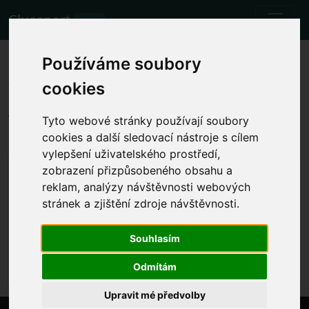
Cluesport
BETA
Nejlepší letenky a vstupenky na
Používáme soubory
fotbalový zápas Lazio vs.
cookies
Atalanta.
Tyto webové stránky používají soubory
Zápasy
8.10.2023 Lazio 3 - 2 Atalanta
cookies a další sledovací nástroje s cílem
vylepšení uživatelského prostředí,
Zobrazit místní čas zápasu
zobrazení přizpůsobeného obsahu a
reklam, analýzy návštěvnosti webových
ne 8.10.2023 čas bude určen
Stadio Olimpico, Rome (Itálie)
stránek a zjištění zdroje návštěvnosti.
Serie A
Souhlasím
Akce již proběhla. Nicméně můžete zkusit jinou
událost.
Odmítám
Upravit mé předvolby