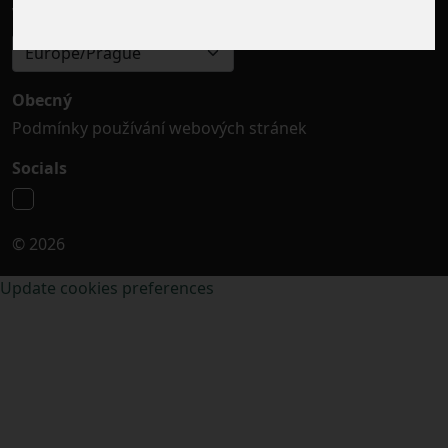
Výběr časového pásma
Europe/Prague
Obecný
Podmínky používání webových stránek
Socials
© 2026
Update cookies preferences