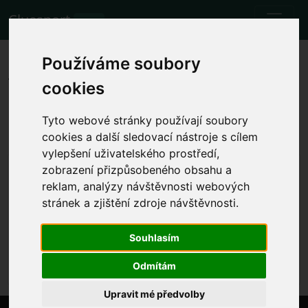
Cluesport
BETA
Die besten Flugtarife und
Používáme soubory
Tickets für das Fußballspiel
cookies
Paris Saint Germain gegen Lille.
Tyto webové stránky používají soubory
Spiele
11.2.2024 Paris Saint Germain - Lille
cookies a další sledovací nástroje s cílem
vylepšení uživatelského prostředí,
Lokale Spielzeit anzeigen
zobrazení přizpůsobeného obsahu a
reklam, analýzy návštěvnosti webových
So. 11.2.2024 die Zeit wird festgelegt
Parc des Princes, Paris (France)
stránek a zjištění zdroje návštěvnosti.
Ligue 1
Souhlasím
Das Ereignis ist bereits eingetreten. Sie können
jedoch ein anderes Ereignis versuchen.
Odmítám
Upravit mé předvolby