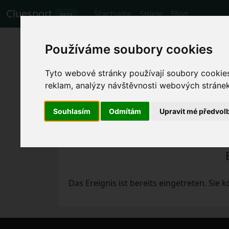
Cluesport
Startseite
Spiele
Blog
BETA
Das beste Flugtic
Používáme soubory cookies
gegen {$a->Auswä
Tyto webové stránky používají soubory cookies 
reklam, analýzy návštěvnosti webových stránek 
Spiele
11.11.2023 Vizela - Famalicao
Souhlasím
Odmítám
Upravit mé předvol
Das Ereignis ist bereits eingetreten. Sie