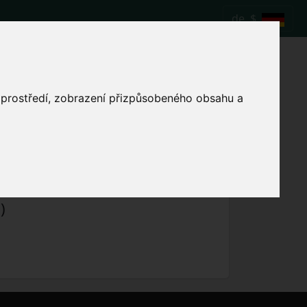
de
$
{$a->Heimspiel}
o prostředí, zobrazení přizpůsobeného obsahu a
Lokale Spielzeit anzeigen
)