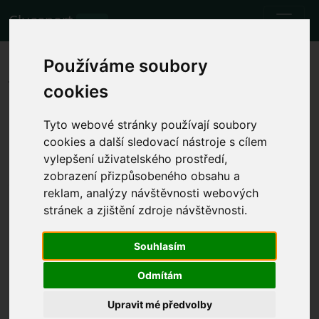
Cluesport
BETA
Die besten Flugtarife und
Používáme soubory
Tickets für das Fußballspiel AFC
cookies
Bournemouth gegen Liverpool
Tyto webové stránky používají soubory
FC.
cookies a další sledovací nástroje s cílem
vylepšení uživatelského prostředí,
Spiele
13.1.2024 AFC Bournemouth - Liverpool FC
zobrazení přizpůsobeného obsahu a
reklam, analýzy návštěvnosti webových
Lokale Spielzeit anzeigen
stránek a zjištění zdroje návštěvnosti.
Sa. 13.1.2024 16:00
Vitality Stadium, Bournemouth
Souhlasím
(England)
Odmítám
Premier League
Das Ereignis ist bereits eingetreten. Sie können
Upravit mé předvolby
jedoch ein anderes Ereignis versuchen.