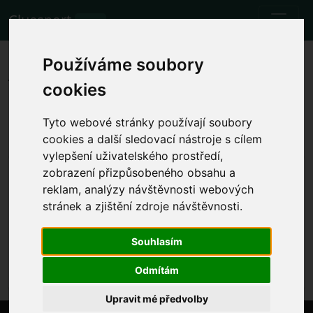
Cluesport
BETA
Die besten Flugtarife und
Používáme soubory
Tickets für das Fußballspiel
cookies
Liverpool FC gegen Fulham.
Tyto webové stránky používají soubory
Spiele
2.12.2023 Liverpool FC - Fulham
cookies a další sledovací nástroje s cílem
vylepšení uživatelského prostředí,
Lokale Spielzeit anzeigen
zobrazení přizpůsobeného obsahu a
reklam, analýzy návštěvnosti webových
Sa. 2.12.2023 16:00
Anfield, Liverpool (England)
stránek a zjištění zdroje návštěvnosti.
Premier League
Souhlasím
Das Ereignis ist bereits eingetreten. Sie können
jedoch ein anderes Ereignis versuchen.
Odmítám
Upravit mé předvolby