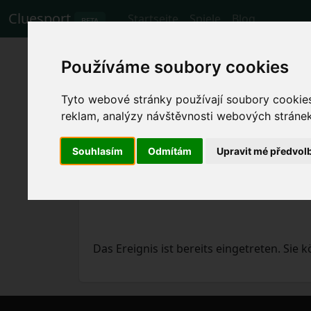
Cluesport
Startseite
Spiele
Blog
BETA
Die besten Flugtar
Používáme soubory cookies
Sevilla gegen Man
Tyto webové stránky používají soubory cookies 
reklam, analýzy návštěvnosti webových stránek 
Spiele
20.4.2023 Sevilla - Manchester U
Souhlasím
Odmítám
Upravit mé předvol
Das Ereignis ist bereits eingetreten. Sie