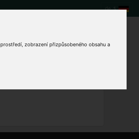
de
$
Fußballspiel
o prostředí, zobrazení přizpůsobeného obsahu a
Lokale Spielzeit anzeigen