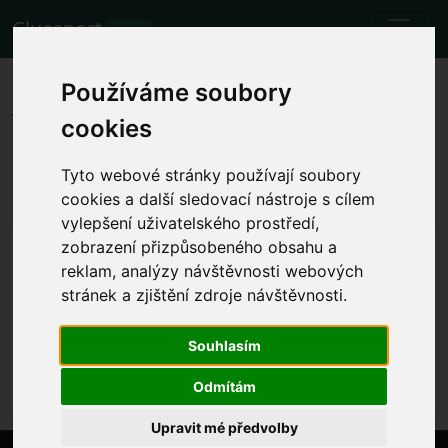
Cluesport
BETA
Die besten Flugtarife und
Používáme soubory
Tickets für das Fußballspiel AS
cookies
Roma gegen Hellas Verona.
Tyto webové stránky používají soubory
Spiele
21.1.2024 AS Roma - Hellas Verona
cookies a další sledovací nástroje s cílem
vylepšení uživatelského prostředí,
Lokale Spielzeit anzeigen
zobrazení přizpůsobeného obsahu a
reklam, analýzy návštěvnosti webových
So. 21.1.2024 die Zeit wird festgelegt
Stadio Olimpico, Rome (Italy)
stránek a zjištění zdroje návštěvnosti.
Serie A
Souhlasím
Das Ereignis ist bereits eingetreten. Sie können
jedoch ein anderes Ereignis versuchen.
Odmítám
Upravit mé předvolby