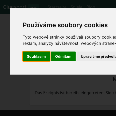
Cluesport
Startseite
Spiele
Blog
BETA
Die besten Flugtar
Používáme soubory cookies
Wolverhampton W
Tyto webové stránky používají soubory cookies 
reklam, analýzy návštěvnosti webových stránek 
Spiele
23.12.2023 Wolverhampton Wand
Souhlasím
Odmítám
Upravit mé předvol
M
Das Ereignis ist bereits eingetreten. Sie