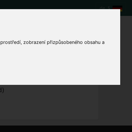
de
$
Fußballspiel
a.
o prostředí, zobrazení přizpůsobeného obsahu a
Lokale Spielzeit anzeigen
d)