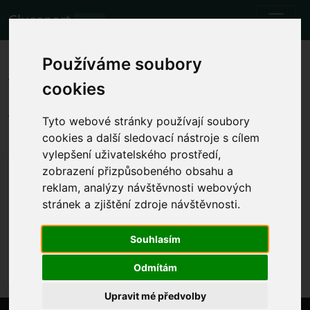
Cluesport
BETA
Die besten Flugtarife und
Používáme soubory
Tickets für das Fußballspiel
cookies
Atalanta gegen Cagliari.
Tyto webové stránky používají soubory
Spiele
24.9.2023 Atalanta - Cagliari
cookies a další sledovací nástroje s cílem
vylepšení uživatelského prostředí,
Lokale Spielzeit anzeigen
zobrazení přizpůsobeného obsahu a
reklam, analýzy návštěvnosti webových
So. 24.9.2023 die Zeit wird festgelegt
Gewiss Stadium, Bergamo (Italy)
stránek a zjištění zdroje návštěvnosti.
Serie A
Souhlasím
Das Ereignis ist bereits eingetreten. Sie können
jedoch ein anderes Ereignis versuchen.
Odmítám
Upravit mé předvolby