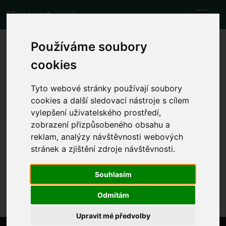
Cluesport
BETA
Die besten Flugtarife und
Používáme soubory
Tickets für das Fußballspiel
cookies
Bologna gegen Napoli.
Tyto webové stránky používají soubory
Spiele
24.9.2023 Bologna - Napoli
cookies a další sledovací nástroje s cílem
vylepšení uživatelského prostředí,
Lokale Spielzeit anzeigen
zobrazení přizpůsobeného obsahu a
reklam, analýzy návštěvnosti webových
So. 24.9.2023 die Zeit wird festgelegt
Stadio Renato Dall'Ara, Bologna (Italy)
stránek a zjištění zdroje návštěvnosti.
Serie A
Souhlasím
Das Ereignis ist bereits eingetreten. Sie können
jedoch ein anderes Ereignis versuchen.
Odmítám
Upravit mé předvolby