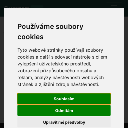
Cluesport
BETA
Die besten Flugtarife und
Používáme soubory
Tickets für das Fußballspiel
cookies
Liverpool FC gegen West Ham.
Tyto webové stránky používají soubory
Spiele
24.9.2023 Liverpool FC 3 - 1 West Ham
cookies a další sledovací nástroje s cílem
vylepšení uživatelského prostředí,
Lokale Spielzeit anzeigen
zobrazení přizpůsobeného obsahu a
reklam, analýzy návštěvnosti webových
So. 24.9.2023 die Zeit wird festgelegt
Anfield, Liverpool (England)
stránek a zjištění zdroje návštěvnosti.
Premier League
Souhlasím
Das Ereignis ist bereits eingetreten. Sie können
jedoch ein anderes Ereignis versuchen.
Odmítám
Upravit mé předvolby