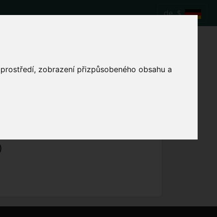
de
$
Fußballspiel
o prostředí, zobrazení přizpůsobeného obsahu a
Lokale Spielzeit anzeigen
)