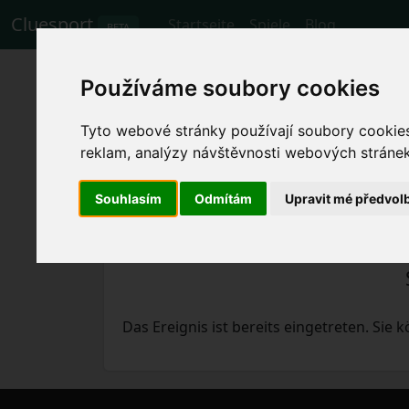
Cluesport
Startseite
Spiele
Blog
BETA
Die besten Flugtar
Používáme soubory cookies
Marseille gegen 
Tyto webové stránky používají soubory cookies 
reklam, analýzy návštěvnosti webových stránek 
Spiele
3.12.2023 Marseille - Rennes
Souhlasím
Odmítám
Upravit mé předvol
Das Ereignis ist bereits eingetreten. Sie