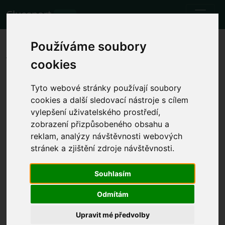
Cluesport
BETA
Die besten Flugtarife und
Používáme soubory
Tickets für das Fußballspiel
cookies
Newcastle United FC gegen
Tyto webové stránky používají soubory
Luton.
cookies a další sledovací nástroje s cílem
vylepšení uživatelského prostředí,
Spiele
3.2.2024 Newcastle United FC - Luton
zobrazení přizpůsobeného obsahu a
reklam, analýzy návštěvnosti webových
Lokale Spielzeit anzeigen
stránek a zjištění zdroje návštěvnosti.
Sa. 3.2.2024 16:00
St. James' Park, Newcastle upon Tyne
Souhlasím
(England)
Odmítám
Premier League
Das Ereignis ist bereits eingetreten. Sie können
Upravit mé předvolby
jedoch ein anderes Ereignis versuchen.