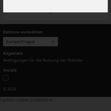
Das Ereignis ist bereits eingetreten. Sie können
jedoch ein anderes Ereignis versuchen.
Zeitzone auswählen
Europe/Prague
Allgemein
Bedingungen für die Nutzung der Website
Socials
© 2026
Update cookies preferences