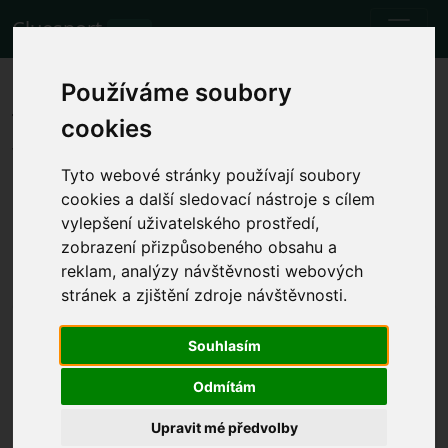
Cluesport
BETA
Die besten Flugtarife und
Používáme soubory
Tickets für das Fußballspiel
cookies
Wolverhampton Wanderers
Tyto webové stránky používají soubory
gegen Manchester City.
cookies a další sledovací nástroje s cílem
vylepšení uživatelského prostředí,
Spiele
zobrazení přizpůsobeného obsahu a
30.9.2023 Wolverhampton Wanderers 2 - 1
reklam, analýzy návštěvnosti webových
Manchester City
stránek a zjištění zdroje návštěvnosti.
Lokale Spielzeit anzeigen
Souhlasím
Sa. 30.9.2023 die Zeit wird festgelegt
Molineux Stadium, Wolverhampton
Odmítám
(England)
Upravit mé předvolby
Premier League