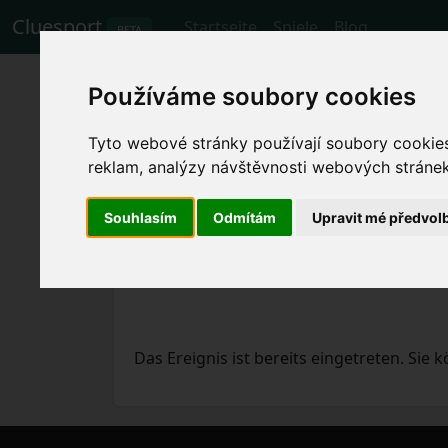
Cluesport
Startseite
Spiele
Blog
BETA
Die besten Flugtar
Používáme soubory cookies
Milan gegen Udin
Tyto webové stránky používají soubory cookies 
reklam, analýzy návštěvnosti webových stránek 
Spiele
4.11.2023 AC Milan - Udinese
Souhlasím
Odmítám
Upravit mé předvol
Das Ereignis ist bereits eingetreten. Sie