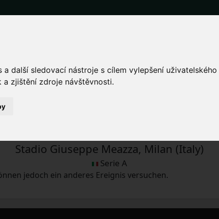
ife und Tickets für das 
ese.
a další sledovací nástroje s cílem vylepšení uživatelskéh
a zjištění zdroje návštěvnosti.
by
Sa. 4.11.2023 20:45
Stadio Giuseppe Meazza, Milan (Italy)
Serie A
 können jedoch ein anderes Ereignis versuchen.