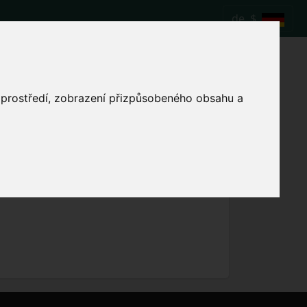
de
$
Fußballspiel AC
o prostředí, zobrazení přizpůsobeného obsahu a
Lokale Spielzeit anzeigen