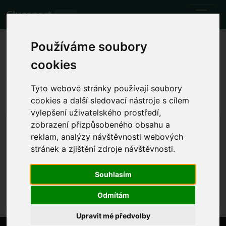
Cluesport
BETA
Los mejores billetes de avión y
Používáme soubory
entradas para el partido de
cookies
fútbol Bologna vs Empoli.
Tyto webové stránky používají soubory
Partidos
1.10.2023 Bologna - Empoli
cookies a další sledovací nástroje s cílem
vylepšení uživatelského prostředí,
Mostrar la hora local del partido
zobrazení přizpůsobeného obsahu a
reklam, analýzy návštěvnosti webových
dom 1.10.2023 se determinará la hora
Stadio Renato Dall'Ara, Bologna (Italy)
stránek a zjištění zdroje návštěvnosti.
Serie A
Souhlasím
El evento ya se ha producido. Sin embargo, puedes
probar con otro evento.
Odmítám
Upravit mé předvolby