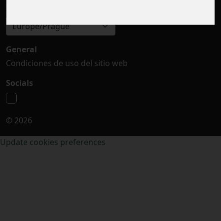
Seleccionar zona horaria
Europe/Prague
General
Condiciones de uso del sitio web
Socials
© 2026
Update cookies preferences