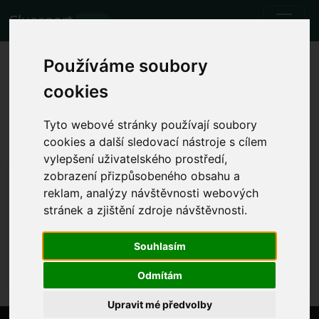
Cluesport
BETA
Los mejores billetes de avión y
Používáme soubory
entradas para el partido de
cookies
fútbol Juventus FC vs Sevilla.
Tyto webové stránky používají soubory
Partidos
11.5.2023 Juventus FC - Sevilla
cookies a další sledovací nástroje s cílem
vylepšení uživatelského prostředí,
Mostrar la hora local del partido
zobrazení přizpůsobeného obsahu a
reklam, analýzy návštěvnosti webových
jue 11.5.2023 21:00
Turin (Italy)
stránek a zjištění zdroje návštěvnosti.
UEFA Europa League
Souhlasím
El evento ya se ha producido. Sin embargo, puedes
probar con otro evento.
Odmítám
Upravit mé předvolby