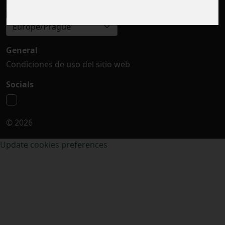
Seleccionar zona horaria
Europe/Prague
General
Condiciones de uso del sitio web
Socials
© 2026
Update cookies preferences