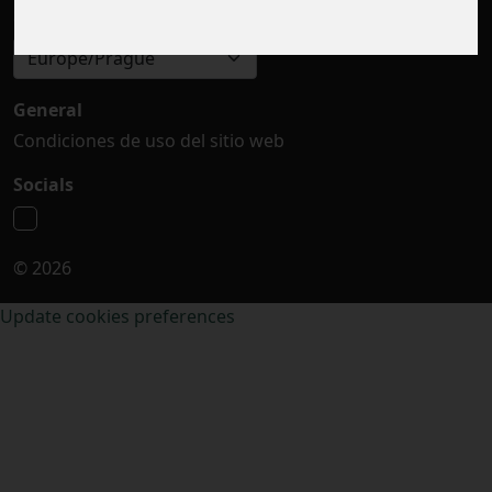
Seleccionar zona horaria
Europe/Prague
General
Condiciones de uso del sitio web
Socials
© 2026
Update cookies preferences