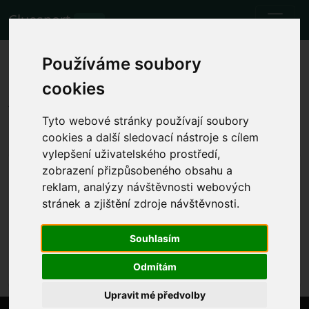
Cluesport
BETA
Los mejores billetes de avión y
Používáme soubory
entradas para el partido de
cookies
fútbol Burnley vs Luton.
Tyto webové stránky používají soubory
Partidos
13.1.2024 Burnley - Luton
cookies a další sledovací nástroje s cílem
vylepšení uživatelského prostředí,
Mostrar la hora local del partido
zobrazení přizpůsobeného obsahu a
reklam, analýzy návštěvnosti webových
sáb 13.1.2024 16:00
Turf Moor, Burnley (England)
stránek a zjištění zdroje návštěvnosti.
Premier League
Souhlasím
El evento ya se ha producido. Sin embargo, puedes
probar con otro evento.
Odmítám
Upravit mé předvolby