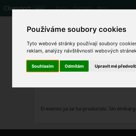
Cluesport
Inicio
Partidos
Blog
BETA
Los mejores billet
Používáme soubory cookies
fútbol Fiorentina 
Tyto webové stránky používají soubory cookies 
reklam, analýzy návštěvnosti webových stránek 
Partidos
14.1.2024 Fiorentina - Udines
Souhlasím
Odmítám
Upravit mé předvol
El evento ya se ha producido. Sin embarg