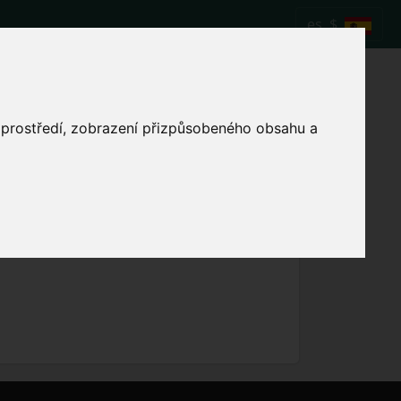
es
$
ara el partido de
o prostředí, zobrazení přizpůsobeného obsahu a
Mostrar la hora local del partido