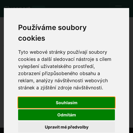
Cluesport
BETA
Los mejores billetes de avión y
Používáme soubory
entradas para el partido de
cookies
fútbol Lazio vs Torino.
Tyto webové stránky používají soubory
Partidos
27.9.2023 Lazio - Torino
cookies a další sledovací nástroje s cílem
vylepšení uživatelského prostředí,
Mostrar la hora local del partido
zobrazení přizpůsobeného obsahu a
reklam, analýzy návštěvnosti webových
mié 27.9.2023 se determinará la hora
Stadio Olimpico, Rome (Italy)
stránek a zjištění zdroje návštěvnosti.
Serie A
Souhlasím
El evento ya se ha producido. Sin embargo, puedes
probar con otro evento.
Odmítám
Upravit mé předvolby