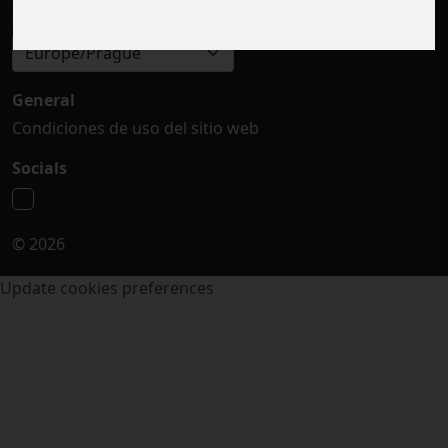
Seleccionar zona horaria
Europe/Prague
General
Condiciones de uso del sitio web
Socials
© 2026
Update cookies preferences