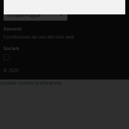
Seleccionar zona horaria
Europe/Prague
General
Condiciones de uso del sitio web
Socials
© 2026
Update cookies preferences