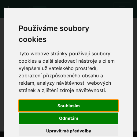
Cluesport
BETA
Los mejores billetes de avión y
Používáme soubory
entradas para el partido de
cookies
fútbol Bologna vs Lazio.
Tyto webové stránky používají soubory
Partidos
3.11.2023 Bologna - Lazio
cookies a další sledovací nástroje s cílem
vylepšení uživatelského prostředí,
Mostrar la hora local del partido
zobrazení přizpůsobeného obsahu a
reklam, analýzy návštěvnosti webových
vie 3.11.2023 20:45
Stadio Renato Dall'Ara, Bologna (Italy)
stránek a zjištění zdroje návštěvnosti.
Serie A
Souhlasím
El evento ya se ha producido. Sin embargo, puedes
probar con otro evento.
Odmítám
Upravit mé předvolby