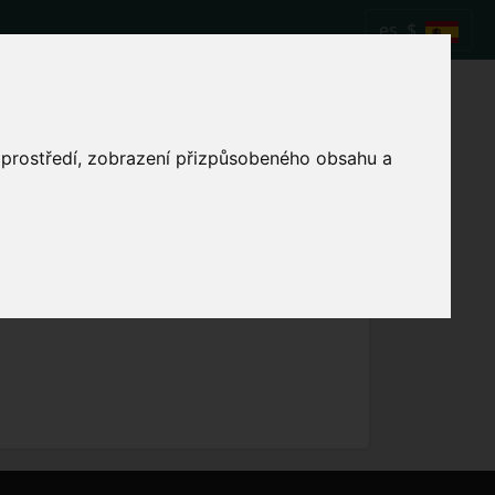
es
$
ara el partido de
o prostředí, zobrazení přizpůsobeného obsahu a
Mostrar la hora local del partido