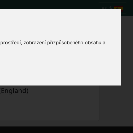
es
$
ara el partido de
o prostředí, zobrazení přizpůsobeného obsahu a
Mostrar la hora local del partido
(England)