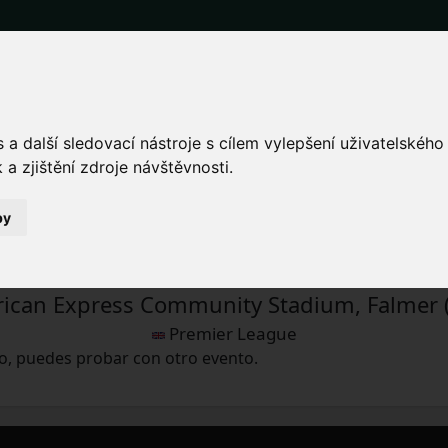
es de avión y entradas p
 Burnley.
a další sledovací nástroje s cílem vylepšení uživatelskéh
a zjištění zdroje návštěvnosti.
by
sáb 9.12.2023 16:00
ican Express Community Stadium, Falmer 
Premier League
o, puedes probar con otro evento.