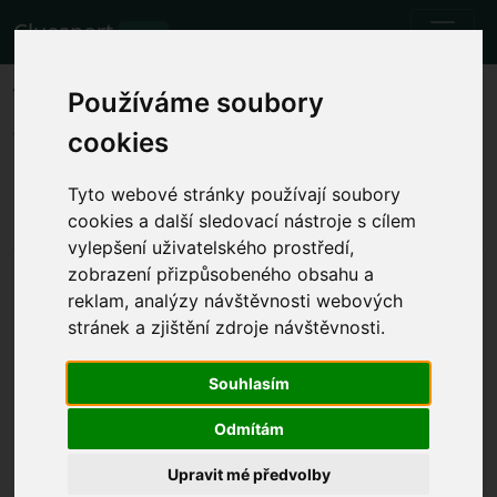
Cluesport
BETA
The best airfare and tickets for
Používáme soubory
the AFC Bournemouth vs
cookies
Liverpool FC football match.
Tyto webové stránky používají soubory
Fixtures
13.1.2024 AFC Bournemouth - Liverpool FC
cookies a další sledovací nástroje s cílem
vylepšení uživatelského prostředí,
Show local match time
zobrazení přizpůsobeného obsahu a
reklam, analýzy návštěvnosti webových
Sat 13.1.2024 16:00
Vitality Stadium, Bournemouth
stránek a zjištění zdroje návštěvnosti.
(England)
Souhlasím
Premier League
The event has already happened. However, you can
Odmítám
try another event.
Upravit mé předvolby