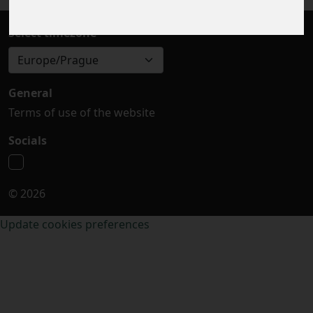
Select timezone
Europe/Prague
General
Terms of use of the website
Socials
© 2026
Update cookies preferences