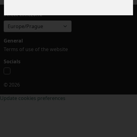
Select timezone
Europe/Prague
General
Terms of use of the website
Socials
© 2026
Update cookies preferences