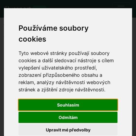
Cluesport
BETA
The best airfare and tickets for
Používáme soubory
the Lecce vs Frosinone football
cookies
match.
Tyto webové stránky používají soubory
Fixtures
16.12.2023 Lecce - Frosinone
cookies a další sledovací nástroje s cílem
vylepšení uživatelského prostředí,
Show local match time
zobrazení přizpůsobeného obsahu a
reklam, analýzy návštěvnosti webových
Sat 16.12.2023 15:00
Stadio Comunale Via del Mare, Lecce
stránek a zjištění zdroje návštěvnosti.
(Italy)
Souhlasím
Serie A
The event has already happened. However, you can
Odmítám
try another event.
Upravit mé předvolby