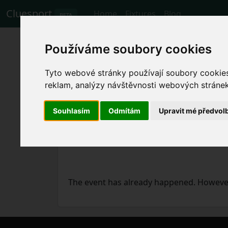
Cluesport
Home
Fixtures
Blog
BETA
The best airfare a
Používáme soubory cookies
United football m
Tyto webové stránky používají soubory cookies 
reklam, analýzy návštěvnosti webových stránek 
Fixtures
20.4.2023 Sevilla - Manchester
Souhlasím
Odmítám
Upravit mé předvol
The event has already happened. However