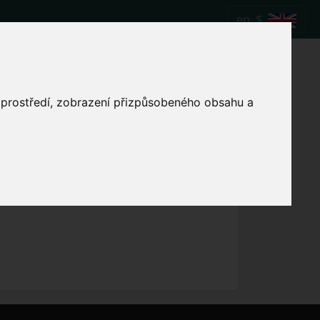
en
$
a vs Manchester
o prostředí, zobrazení přizpůsobeného obsahu a
Show local match time