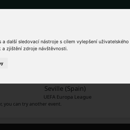
nd tickets for the Sevill
atch.
a další sledovací nástroje s cílem vylepšení uživatelskéh
a zjištění zdroje návštěvnosti.
 United
by
Thu 20.4.2023 time will be determined
Seville (Spain)
UEFA Europa League
, you can try another event.