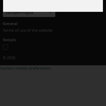
Select timezone
Europe/Prague
General
Terms of use of the website
Socials
© 2026
Update cookies preferences