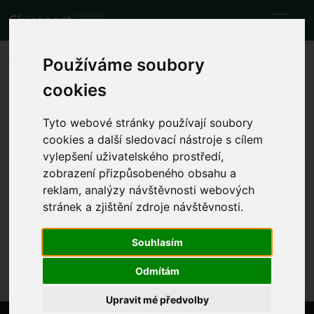
Cluesport
BETA
The best airfare and tickets for
Používáme soubory
the Liverpool FC vs Everton
cookies
football match.
Tyto webové stránky používají soubory
Fixtures
21.10.2023 Liverpool FC - Everton
cookies a další sledovací nástroje s cílem
vylepšení uživatelského prostředí,
Show local match time
zobrazení přizpůsobeného obsahu a
reklam, analýzy návštěvnosti webových
Sat 21.10.2023 13:30
Anfield, Liverpool (England)
stránek a zjištění zdroje návštěvnosti.
Premier League
Souhlasím
The event has already happened. However, you can
try another event.
Odmítám
Upravit mé předvolby