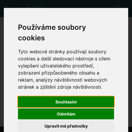
Cluesport
BETA
The best airfare and tickets for
Používáme soubory
the Lazio vs Monza football
cookies
match.
Tyto webové stránky používají soubory
Fixtures
23.9.2023 Lazio 1 - 1 Monza
cookies a další sledovací nástroje s cílem
vylepšení uživatelského prostředí,
Show local match time
zobrazení přizpůsobeného obsahu a
reklam, analýzy návštěvnosti webových
Sat 23.9.2023 time will be determined
Stadio Olimpico, Rome (Italy)
stránek a zjištění zdroje návštěvnosti.
Serie A
Souhlasím
The event has already happened. However, you can
try another event.
Odmítám
Upravit mé předvolby