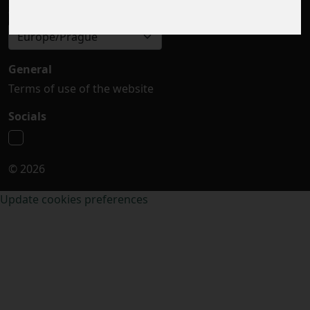
Select timezone
Europe/Prague
General
Terms of use of the website
Socials
© 2026
Update cookies preferences