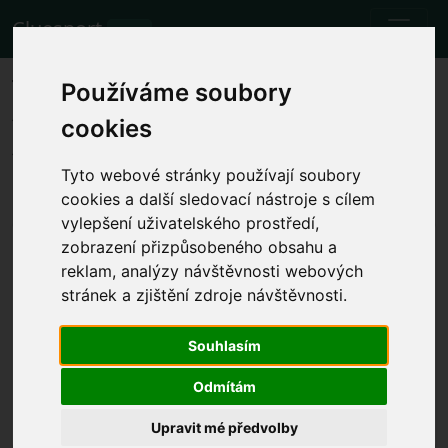
Cluesport
BETA
The best airfare and tickets for
Používáme soubory
the Atletico Madrid vs Mallorca
cookies
football match.
Tyto webové stránky používají soubory
Fixtures
26.11.2023 Atletico Madrid - Mallorca
cookies a další sledovací nástroje s cílem
vylepšení uživatelského prostředí,
Show local match time
zobrazení přizpůsobeného obsahu a
reklam, analýzy návštěvnosti webových
Sun 26.11.2023 time will be determined
Estádio Cívitas Metropolitano, Madrid
stránek a zjištění zdroje návštěvnosti.
(Spain)
Souhlasím
La Liga
The event has already happened. However, you can
Odmítám
try another event.
Upravit mé předvolby