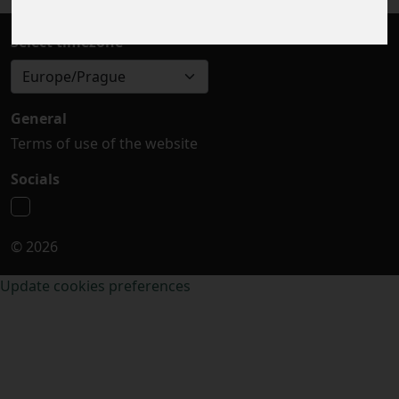
Select timezone
Europe/Prague
General
Terms of use of the website
Socials
© 2026
Update cookies preferences