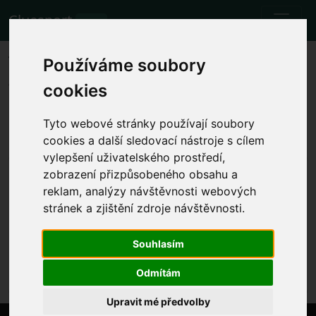
Cluesport
BETA
The best airfare and tickets for
Používáme soubory
the Paris Saint Germain vs
cookies
Monaco football match.
Tyto webové stránky používají soubory
Fixtures
26.11.2023 Paris Saint Germain - Monaco
cookies a další sledovací nástroje s cílem
vylepšení uživatelského prostředí,
Show local match time
zobrazení přizpůsobeného obsahu a
reklam, analýzy návštěvnosti webových
Sun 26.11.2023 time will be determined
Parc des Princes, Paris (France)
stránek a zjištění zdroje návštěvnosti.
Ligue 1
Souhlasím
The event has already happened. However, you can
try another event.
Odmítám
Upravit mé předvolby