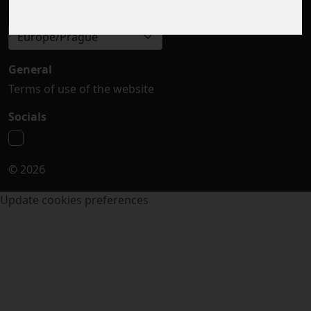
Select timezone
Europe/Prague
General
Terms of use of the website
Socials
© 2026
Update cookies preferences