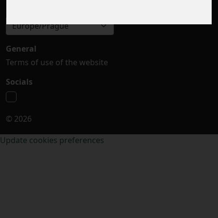
Select timezone
Europe/Prague
General
Terms of use of the website
Socials
© 2026
Update cookies preferences