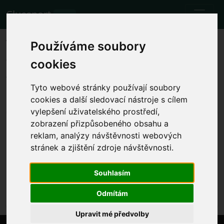
Cluesport
BETA
The best airfare and tickets for
Používáme soubory
the Valencia vs Celta Vigo
cookies
football match.
Tyto webové stránky používají soubory
Fixtures
26.11.2023 Valencia - Celta Vigo
cookies a další sledovací nástroje s cílem
vylepšení uživatelského prostředí,
Show local match time
zobrazení přizpůsobeného obsahu a
reklam, analýzy návštěvnosti webových
Sun 26.11.2023 time will be determined
Estadio de Mestalla, Valencia (Spain)
stránek a zjištění zdroje návštěvnosti.
La Liga
Souhlasím
The event has already happened. However, you can
try another event.
Odmítám
Upravit mé předvolby