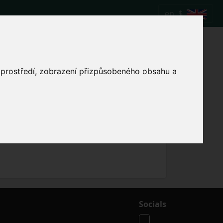
en
$
 football match.
o prostředí, zobrazení přizpůsobeného obsahu a
Show local match time
Socials