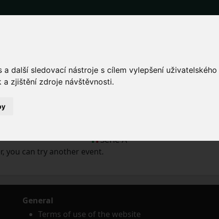
for the Monza vs Bologna
a další sledovací nástroje s cílem vylepšení uživatelskéh
a zjištění zdroje návštěvnosti.
by
Thu 28.9.2023 time will be determined
U-Power Stadium, Monza (Italy)
Serie A
, you can try another event.
General
Terms of use of the website