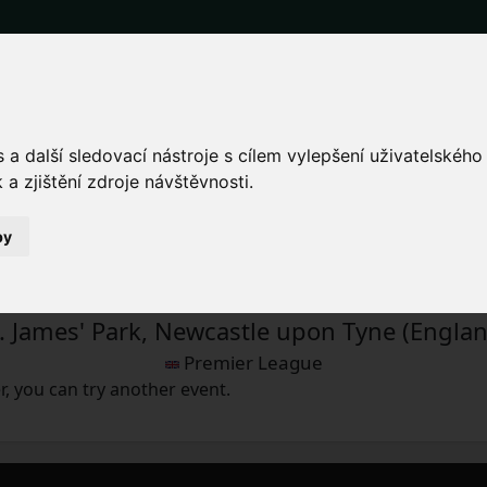
nd tickets for the Newca
match.
a další sledovací nástroje s cílem vylepšení uživatelskéh
a zjištění zdroje návštěvnosti.
 - Arsenal
by
Sat 4.11.2023 18:30
. James' Park, Newcastle upon Tyne (Engla
Premier League
, you can try another event.