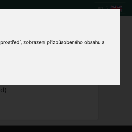
en
$
stle United FC vs
o prostředí, zobrazení přizpůsobeného obsahu a
Show local match time
nd)