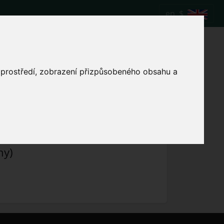
en
$
Berlin vs Eintracht
o prostředí, zobrazení přizpůsobeného obsahu a
Show local match time
ny)