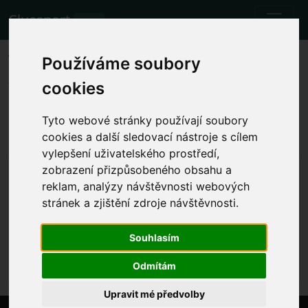
Cluesport
BETA
The best airfare and tickets for
Používáme soubory
the Bologna vs Lazio football
cookies
match.
Tyto webové stránky používají soubory
Fixtures
3.11.2023 Bologna - Lazio
cookies a další sledovací nástroje s cílem
vylepšení uživatelského prostředí,
Show local match time
zobrazení přizpůsobeného obsahu a
reklam, analýzy návštěvnosti webových
Fri 3.11.2023 20:45
Stadio Renato Dall'Ara, Bologna (Italy)
stránek a zjištění zdroje návštěvnosti.
Serie A
Souhlasím
The event has already happened. However, you can
try another event.
Odmítám
Upravit mé předvolby