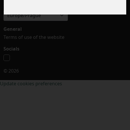
Select timezone
Europe/Prague
General
Terms of use of the website
Socials
© 2026
Update cookies preferences