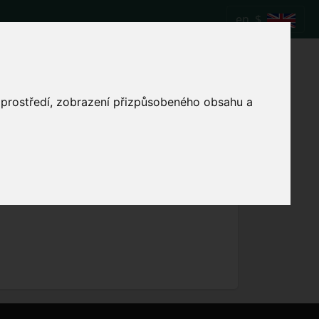
en
$
o vs Estoril
o prostředí, zobrazení přizpůsobeného obsahu a
Show local match time