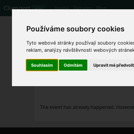
Cluesport
Home
Fixtures
Blog
BETA
The best airfare a
Používáme soubory cookies
football match.
Tyto webové stránky používají soubory cookies 
reklam, analýzy návštěvnosti webových stránek 
Fixtures
3.11.2023 FC Porto - Estoril
Souhlasím
Odmítám
Upravit mé předvol
The event has already happened. However