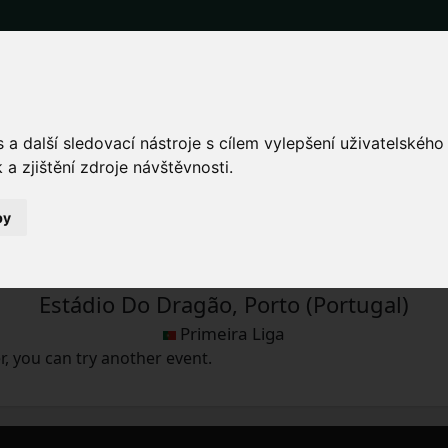
nd tickets for the FC Port
a další sledovací nástroje s cílem vylepšení uživatelskéh
a zjištění zdroje návštěvnosti.
by
Fri 3.11.2023 21:15
Estádio Do Dragão, Porto (Portugal)
Primeira Liga
, you can try another event.