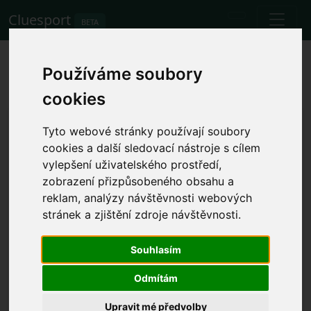
Cluesport
BETA
Fixtures
Používáme soubory
Fixtures
cookies
Tyto webové stránky používají soubory
Prices correspond to travel
cookies a další sledovací nástroje s cílem
Change to
from the England.
another country
vylepšení uživatelského prostředí,
zobrazení přizpůsobeného obsahu a
reklam, analýzy návštěvnosti webových
stránek a zjištění zdroje návštěvnosti.
date
competition
home
away
stadium
city
country
transport
Souhlasím
Odmítám
No item found
Upravit mé předvolby