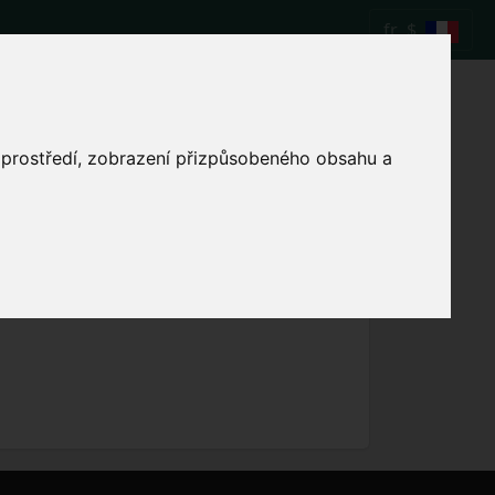
fr
$
ur le match de
o prostředí, zobrazení přizpůsobeného obsahu a
Afficher l'heure locale du match