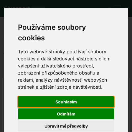
Cluesport
BETA
Les meilleurs billets d'avion et
Používáme soubory
tickets pour le match de
cookies
football Fiorentina vs Hellas
Tyto webové stránky používají soubory
Verona.
cookies a další sledovací nástroje s cílem
vylepšení uživatelského prostředí,
Matchs
17.12.2023 Fiorentina - Hellas Verona
zobrazení přizpůsobeného obsahu a
reklam, analýzy návštěvnosti webových
Afficher l'heure locale du match
stránek a zjištění zdroje návštěvnosti.
dim. 17.12.2023 15:00
Stadio Artemio Franchi, Florence (Italy)
Souhlasím
Serie A
L'événement a déjà eu lieu. Cependant, vous pouvez
Odmítám
essayer un autre événement.
Upravit mé předvolby