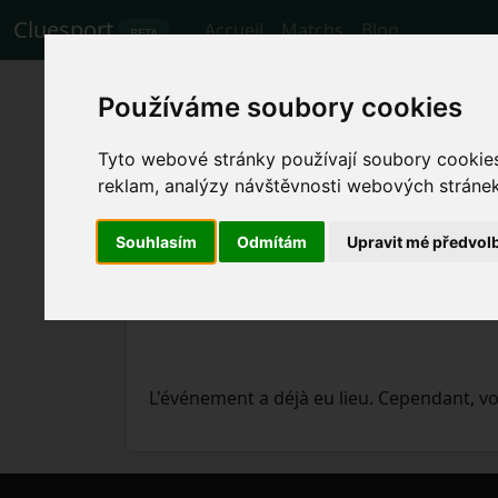
Cluesport
Accueil
Matchs
Blog
BETA
Les meilleurs bill
Používáme soubory cookies
football Sporting 
Tyto webové stránky používají soubory cookies 
reklam, analýzy návštěvnosti webových stránek 
Matchs
17.3.2024 Sporting CP - Boavis
Souhlasím
Odmítám
Upravit mé předvol
L'événement a déjà eu lieu. Cependant, 