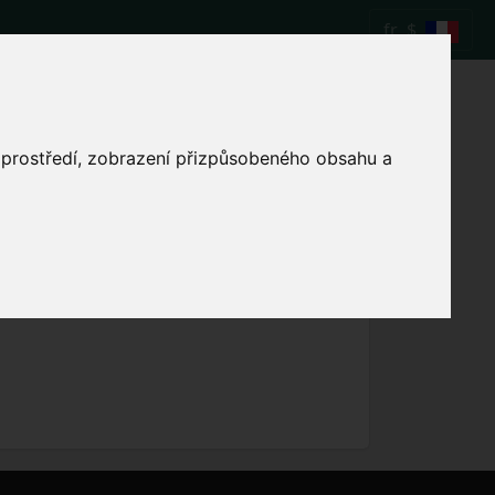
fr
$
ur le match de
o prostředí, zobrazení přizpůsobeného obsahu a
Afficher l'heure locale du match