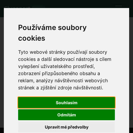
Cluesport
BETA
Les meilleurs billets d'avion et
Používáme soubory
tickets pour le match de
cookies
football Getafe vs Osasuna.
Tyto webové stránky používají soubory
Matchs
17.9.2023 Getafe 3 - 2 Osasuna
cookies a další sledovací nástroje s cílem
vylepšení uživatelského prostředí,
Afficher l'heure locale du match
zobrazení přizpůsobeného obsahu a
reklam, analýzy návštěvnosti webových
dim. 17.9.2023 l'heure sera déterminée
Coliseum Alfonso Pérez, Getafe (Spain)
stránek a zjištění zdroje návštěvnosti.
La Liga
Souhlasím
L'événement a déjà eu lieu. Cependant, vous pouvez
essayer un autre événement.
Odmítám
Upravit mé předvolby