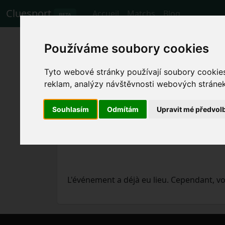
Cluesport
Accueil
Matchs
Blog
BETA
Les meilleurs bill
Používáme soubory cookies
football Bayer Le
Tyto webové stránky používají soubory cookies 
reklam, analýzy návštěvnosti webových stránek 
Matchs
18.5.2023 Bayer Leverkusen - 
Souhlasím
Odmítám
Upravit mé předvol
L'événement a déjà eu lieu. Cependant, 