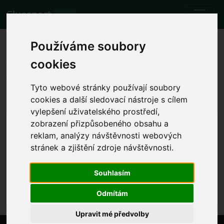
Cluesport
BETA
Les meilleurs billets d'avion et
Používáme soubory
tickets pour le match de
cookies
football Chelsea vs Aston Villa.
Tyto webové stránky používají soubory
Matchs
24.9.2023 Chelsea - Aston Villa
cookies a další sledovací nástroje s cílem
vylepšení uživatelského prostředí,
Afficher l'heure locale du match
zobrazení přizpůsobeného obsahu a
reklam, analýzy návštěvnosti webových
dim. 24.9.2023 l'heure sera déterminée
Stamford Bridge, London (England)
stránek a zjištění zdroje návštěvnosti.
Premier League
Souhlasím
L'événement a déjà eu lieu. Cependant, vous pouvez
essayer un autre événement.
Odmítám
Upravit mé předvolby